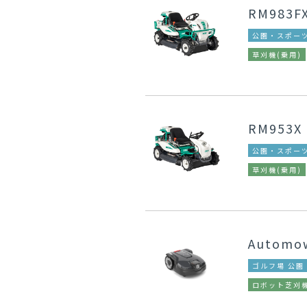
RM983F
公園・スポーツ
草刈機(乗用)
RM953X
公園・スポーツ
草刈機(乗用)
Autom
ゴルフ場 公園
ロボット芝刈