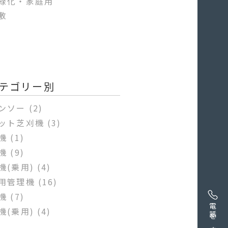
緑化・家庭用
敷
テゴリー別
ンソー
(2)
ット芝刈機
(3)
機
(1)
機
(9)
機(乗用)
(4)
用管理機
(16)
機
(7)
電話をする
機(乗用)
(4)