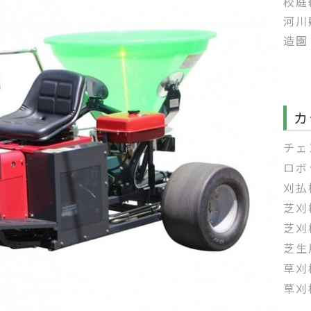
校庭
河川
造園
カ
チェ
ロボ
刈払
芝刈
芝刈
芝生
草刈
草刈