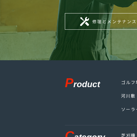
修理とメンテナンス
P
ゴルフ
roduct
河川敷
ソーラ
C
芝刈機