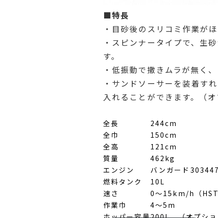
■特長
・目砂後のスリコミ作業がほ
・スピンナータイプで、生砂
す。
・低振動で撒きムラが無く、
・サンドソーサーを装着すれ
入れることができます。（オ
全長
244cm
全巾
150cm
全高
121cm
質量
462kg
エンジン
バンガード303447 0
燃料タンク
10L
速さ
0～15km/h（H
作業巾
4～5m
ホッパー容量
200L、（オプショ