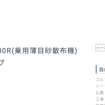
00R(乗用薄目砂散布機)
プ
目
ゴル
ソー
公園
工場