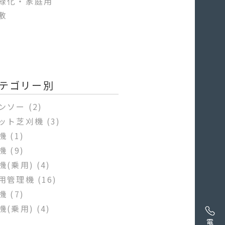
緑化・家庭用
敷
テゴリー別
ンソー
(2)
ット芝刈機
(3)
機
(1)
機
(9)
機(乗用)
(4)
用管理機
(16)
機
(7)
機(乗用)
(4)